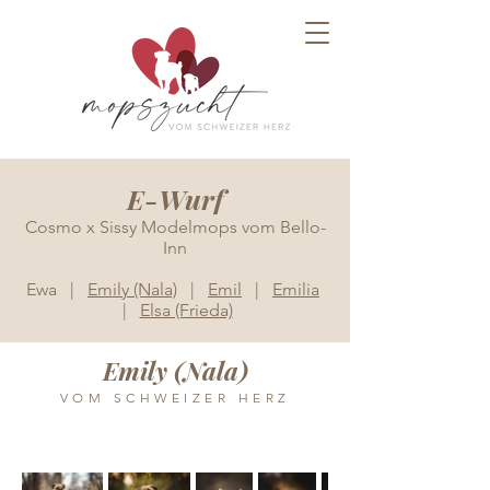
E-Wurf
Cosmo x Sissy Modelmops vom Bello-
Inn
Ewa |
Emily (Nala)
|
Emil
|
Emilia
|
Elsa (Frieda)
Emily (Nala)
VOM SCHWEIZER HERZ